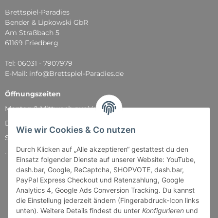
Brettspiel-Paradies
Bender & Lipkowski GbR
Am Straßbach 5
61169 Friedberg
Tel: 06031 - 7907979
E-Mail: info@Brettspiel-Paradies.de
Öffnungszeiten
Montag & Mittwoch nur Versand
Dienstag, Donnerstag und Freitag: 11:00 - 18:30 Uhr
Wie wir Cookies & Co nutzen
Samstag: 11:00 - 14:00 Uhr
Durch Klicken auf „Alle akzeptieren“ gestattest du den
...und natürlich während unserer Events
Einsatz folgender Dienste auf unserer Website: YouTube,
dash.bar, Google, ReCaptcha, SHOPVOTE, dash.bar,
PayPal Express Checkout und Ratenzahlung, Google
Analytics 4, Google Ads Conversion Tracking. Du kannst
die Einstellung jederzeit ändern (Fingerabdruck-Icon links
unten). Weitere Details findest du unter
Konfigurieren
und