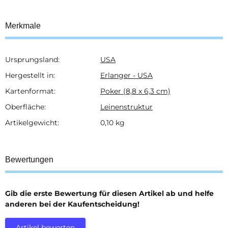
Merkmale
Ursprungsland:
USA
Produkteigenschaft
Wert
Hergestellt in:
Erlanger - USA
Kartenformat:
Poker (8,8 x 6,3 cm)
Oberfläche:
Leinenstruktur
Artikelgewicht:
0,10
kg
Bewertungen
Gib die erste Bewertung für diesen Artikel ab und helfe
anderen bei der Kaufentscheidung!
Artikel bewerten