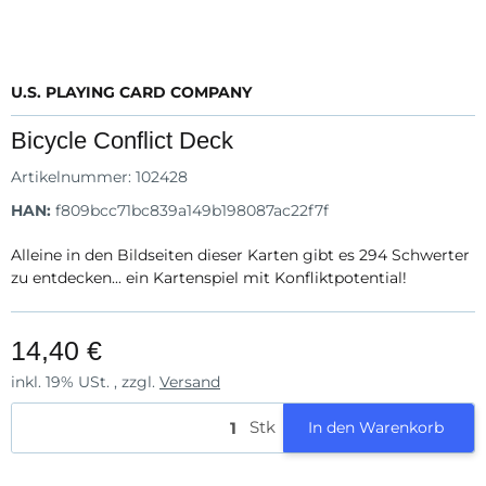
U.S. PLAYING CARD COMPANY
Bicycle Conflict Deck
Artikelnummer:
102428
HAN:
f809bcc71bc839a149b198087ac22f7f
Alleine in den Bildseiten dieser Karten gibt es 294 Schwerter
zu entdecken... ein Kartenspiel mit Konfliktpotential!
14,40 €
inkl. 19% USt. , zzgl.
Versand
Stk
In den Warenkorb