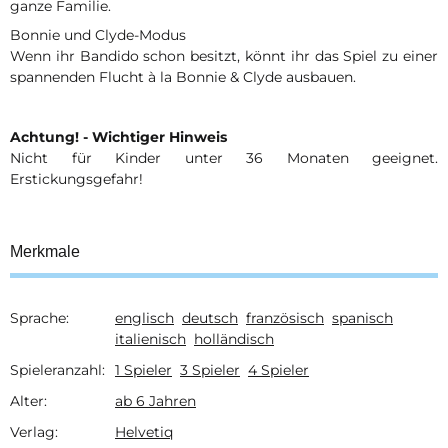
ganze Familie.
Bonnie und Clyde-Modus
Wenn ihr Bandido schon besitzt, könnt ihr das Spiel zu einer
spannenden Flucht à la Bonnie & Clyde ausbauen.
Achtung! - Wichtiger Hinweis
Nicht für Kinder unter 36 Monaten geeignet.
Erstickungsgefahr!
Merkmale
Sprache:
englisch
deutsch
französisch
spanisch
Produkteigenschaft
Wert
italienisch
holländisch
Spieleranzahl:
1 Spieler
3 Spieler
4 Spieler
Alter:
ab 6 Jahren
Verlag:
Helvetiq