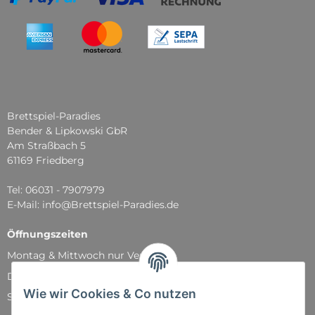
Brettspiel-Paradies
Bender & Lipkowski GbR
Am Straßbach 5
61169 Friedberg
Tel: 06031 - 7907979
E-Mail: info@Brettspiel-Paradies.de
Öffnungszeiten
Montag & Mittwoch nur Versand
Dienstag, Donnerstag und Freitag: 11:00 - 18:30 Uhr
Wie wir Cookies & Co nutzen
Samstag: 11:00 - 14:00 Uhr