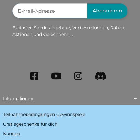
Newsletter-Registrierung
Abonnieren
Exklusive Sonderangebote, Vorbestellungen, Rabatt-
Aktionen und vieles mehr.....
Informationen
Teilnahmebedingungen Gewinnspiele
Gratisgeschenke für dich
Kontakt