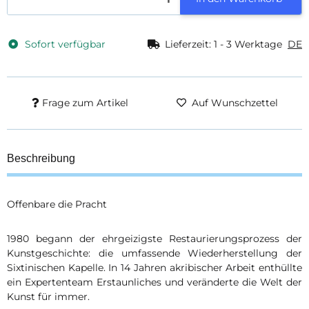
Sofort verfügbar
Lieferzeit:
1 - 3 Werktage
DE
Frage zum Artikel
Auf Wunschzettel
Beschreibung
Offenbare die Pracht
1980 begann der ehrgeizigste Restaurierungsprozess der
Kunstgeschichte: die umfassende Wiederherstellung der
Sixtinischen Kapelle. In 14 Jahren akribischer Arbeit enthüllte
ein Expertenteam Erstaunliches und veränderte die Welt der
Kunst für immer.