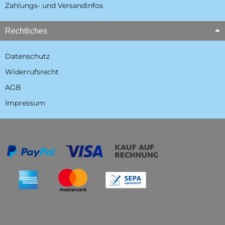
Zahlungs- und Versandinfos
Rechtliches
Datenschutz
Widerrufsrecht
AGB
Impressum